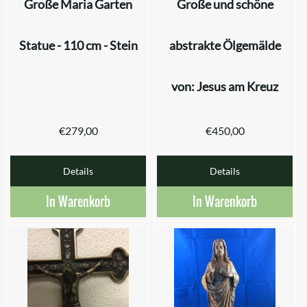
Große Maria Garten
Große und schöne
Statue - 110 cm - Stein
abstrakte Ölgemälde
von: Jesus am Kreuz
€
279,00
€
450,00
Details
Details
In Warenkorb
In Warenkorb