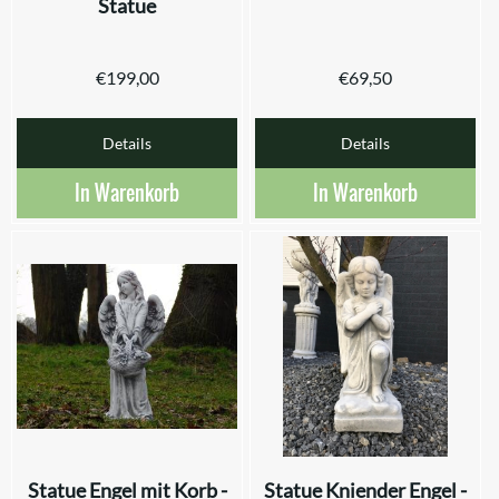
Statue
€
199,00
€
69,50
Details
Details
In Warenkorb
In Warenkorb
Statue Engel mit Korb -
Statue Kniender Engel -