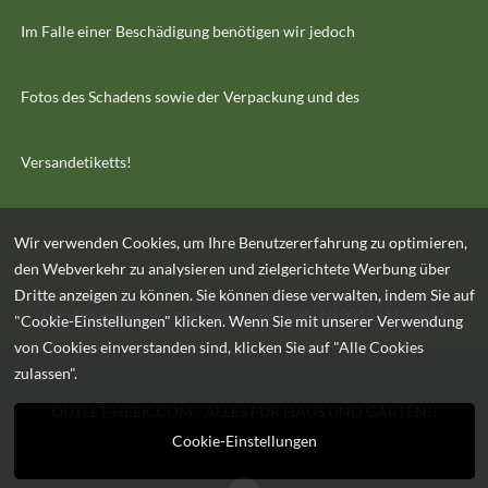
Im Falle einer Beschädigung benötigen wir jedoch
Fotos des Schadens sowie der Verpackung und des
Versandetiketts!
Wir verwenden Cookies, um Ihre Benutzererfahrung zu optimieren,
den Webverkehr zu analysieren und zielgerichtete Werbung über
Dritte anzeigen zu können. Sie können diese verwalten, indem Sie auf
Handelsregisterauszug: 53325370 - USt.: NL001654125B23
"Cookie-Einstellungen" klicken. Wenn Sie mit unserer Verwendung
von Cookies einverstanden sind, klicken Sie auf "Alle Cookies
zulassen".
OUTLET-HEEK.COM - ALLES FÜR HAUS UND GARTEN!!
Cookie-Einstellungen