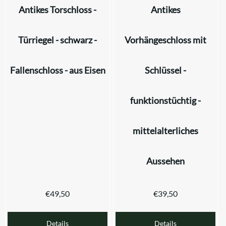
Antikes Torschloss -
Antikes
Türriegel - schwarz -
Vorhängeschloss mit
Fallenschloss - aus Eisen
Schlüssel -
funktionstüchtig -
mittelalterliches
Aussehen
€
49,50
€
39,50
Details
Details