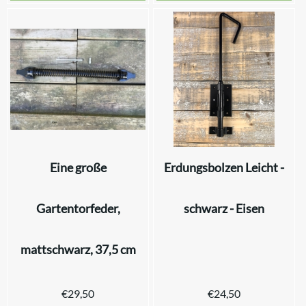
Eine große
Erdungsbolzen Leicht -
Gartentorfeder,
schwarz - Eisen
mattschwarz, 37,5 cm
€
29,50
€
24,50