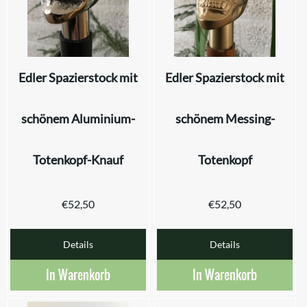
Edler Spazierstock mit
Edler Spazierstock mit
schönem Aluminium-
schönem Messing-
Totenkopf-Knauf
Totenkopf
€
52,50
€
52,50
Details
Details
In Warenkorb
In Warenkorb