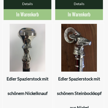
Details
Details
In Warenkorb
In Warenkorb
Edler Spazierstock mit
Edler Spazierstock mit
schönem Nickelknauf
schönem Steinbockkopf
aus Nickel