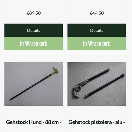
€
89,50
€
44,50
Details
Details
In Warenkorb
In Warenkorb
Gehstock Hund - 88 cm -
Gehstock pistolera - alu -