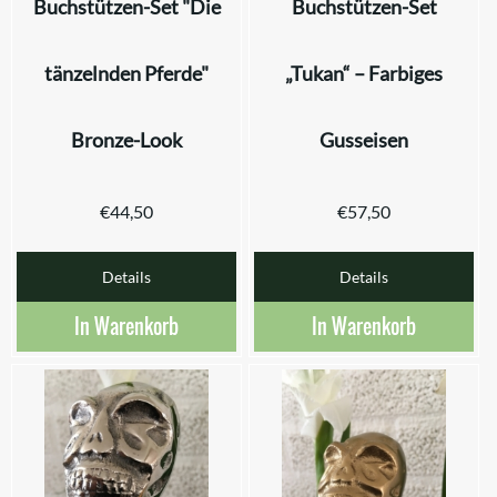
Buchstützen-Set "Die
Buchstützen-Set
tänzelnden Pferde"
„Tukan“ – Farbiges
Bronze-Look
Gusseisen
€
44,50
€
57,50
Details
Details
In Warenkorb
In Warenkorb