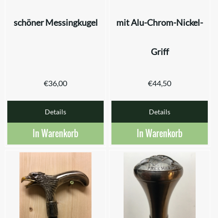
schöner Messingkugel
mit Alu-Chrom-Nickel-
Griff
€
36,00
€
44,50
Details
Details
In Warenkorb
In Warenkorb