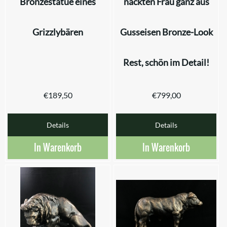
Bronzestatue eines
nackten Frau ganz aus
Grizzlybären
Gusseisen Bronze-Look
Rest, schön im Detail!
€
189,50
€
799,00
Details
Details
In Warenkorb
In Warenkorb