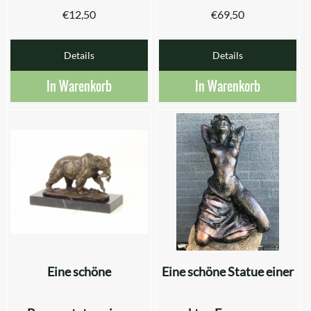
€
12,50
€
69,50
Details
Details
In Warenkorb
In Warenkorb
Eine schöne
Eine schöne Statue einer