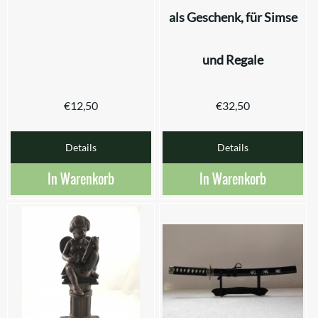
als Geschenk, für Simse
und Regale
€
12,50
€
32,50
Details
Details
In Warenkorb
In Warenkorb