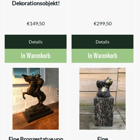
Dekorationsobjekt!
€
149,50
€
299,50
Details
Details
In Warenkorb
In Warenkorb
Eine Bronzestatue von
Eine