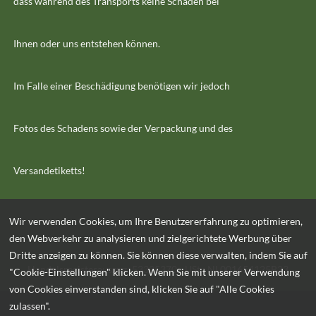
dass während des Transports keine Schäden bei
Ihnen oder uns entstehen können.
Im Falle einer Beschädigung benötigen wir jedoch
Fotos des Schadens sowie der Verpackung und des
Versandetiketts!
Wir verwenden Cookies, um Ihre Benutzererfahrung zu optimieren,
den Webverkehr zu analysieren und zielgerichtete Werbung über
Dritte anzeigen zu können. Sie können diese verwalten, indem Sie auf
Handelsregisterauszug: 53325370 - USt.: NL001654125B23
"Cookie-Einstellungen" klicken. Wenn Sie mit unserer Verwendung
von Cookies einverstanden sind, klicken Sie auf "Alle Cookies
zulassen".