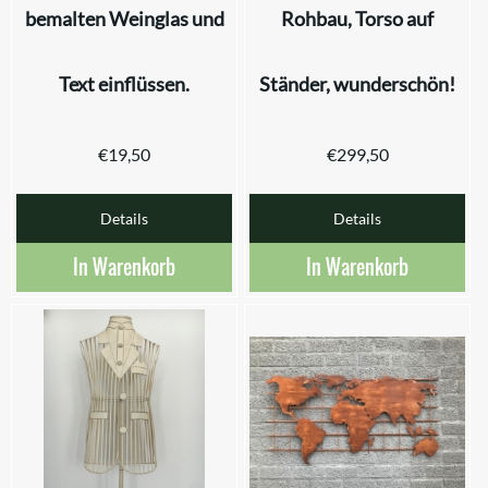
bemalten Weinglas und
Rohbau, Torso auf
Text einflüssen.
Ständer, wunderschön!
€
19,50
€
299,50
Details
Details
In Warenkorb
In Warenkorb