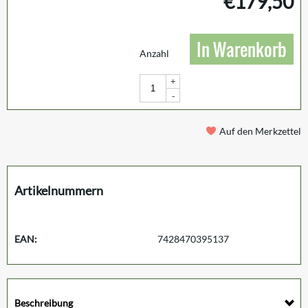
€
179,50
In Warenkorb
Anzahl
+
-
Auf den Merkzettel
Artikelnummern
EAN:
7428470395137
Beschreibung