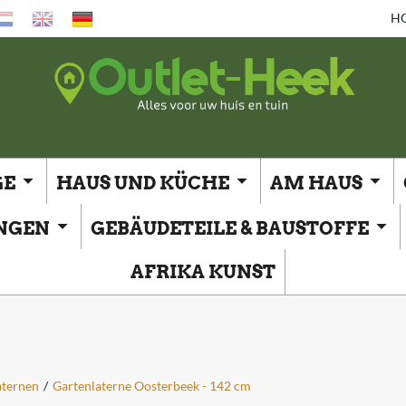
H
GE
HAUS UND KÜCHE
AM HAUS
UNGEN
GEBÄUDETEILE & BAUSTOFFE
AFRIKA KUNST
aternen
/
Gartenlaterne Oosterbeek - 142 cm