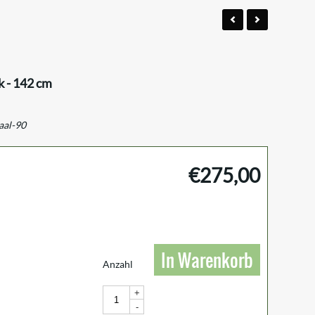
 - 142 cm
aal-90
€
275,00
In Warenkorb
Anzahl
+
-