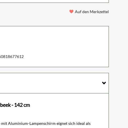
Auf den Merkzettel
50818677612
beek - 142 cm
e mit Aluminium-Lampenschirm eignet sich ideal als