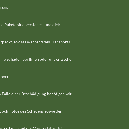
aben.
le Pakete sind versichert und dick
erpackt, so dass während des Transports
eine Schäden bei Ihnen oder uns entstehen
önnen.
m Falle einer Beschädigung benötigen wir
edoch Fotos des Schadens sowie der
erpackung und des Versandetiketts!