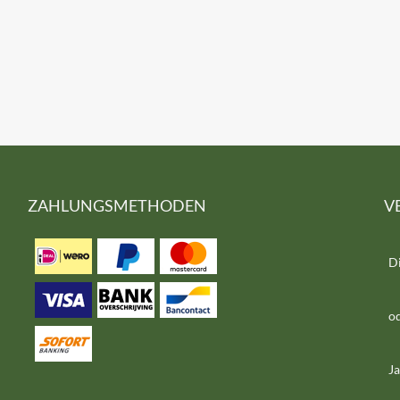
ZAHLUNGSMETHODEN
V
D
od
Ja