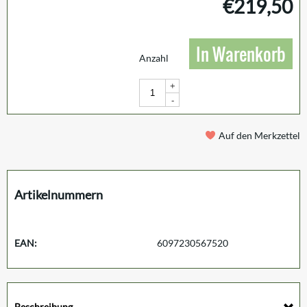
€
219,50
In Warenkorb
Anzahl
+
-
Auf den Merkzettel
Artikelnummern
EAN:
6097230567520
Beschreibung