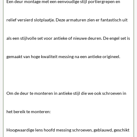
Een deur montage met een eenvoudige stijl portiergrepen en
relief versierd slotplaatje.
Deze armaturen zien er fantastisch uit
als een stijlvolle set voor antieke of nieuwe deuren.
De engel set is
gemaakt van hoge kwaliteit messing na een antieke origineel.
Om de deur te monteren in antieke stijl die we ook schroeven in
het bereik te monteren:
Hoogwaardige lens hoofd messing schroeven, geblauwd, geschikt