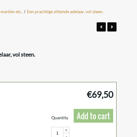
-marble-etc.
/
Een prachtige zittende adelaar, vol steen.
laar, vol steen.
€
69,50
Add to cart
Quantity
+
-