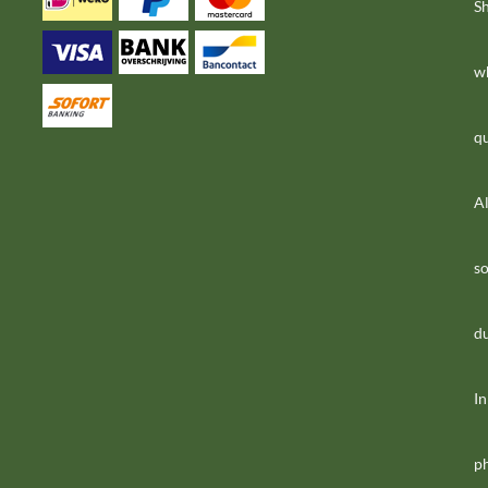
S
w
qu
Al
s
du
I
p