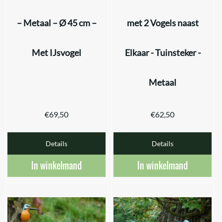
– Metaal – Ø 45 cm –
met 2 Vogels naast
Met IJsvogel
Elkaar - Tuinsteker -
Metaal
€
69,50
€
62,50
Details
Details
In winkelmand
In winkelmand