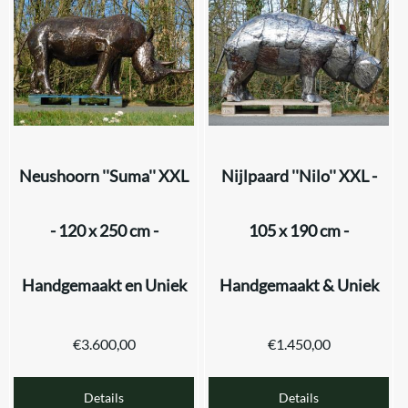
Neushoorn ''Suma'' XXL
Nijlpaard ''Nilo'' XXL -
- 120 x 250 cm -
105 x 190 cm -
Handgemaakt en Uniek
Handgemaakt & Uniek
€
3.600,00
€
1.450,00
Details
Details