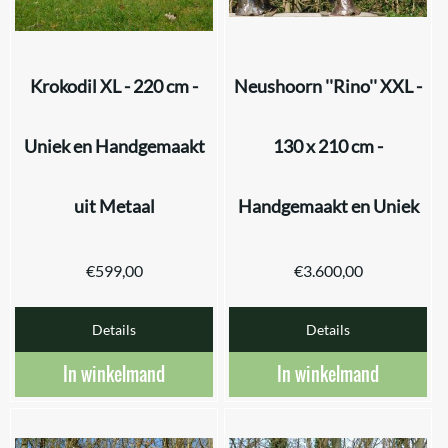
Krokodil XL - 220 cm -
Neushoorn ''Rino'' XXL -
Uniek en Handgemaakt
130 x 210 cm -
uit Metaal
Handgemaakt en Uniek
€
599,00
€
3.600,00
Details
Details
In winkelmand
In winkelmand