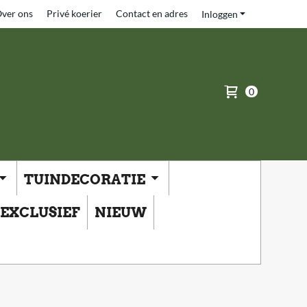
ver ons
Privé koerier
Contact en adres
Inloggen
0
TUINDECORATIE
EXCLUSIEF
NIEUW