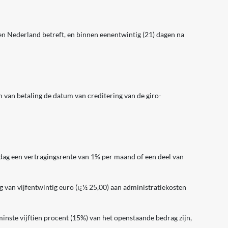
en Nederland betreft, en binnen eenentwintig (21) dagen na
um van betaling de datum van creditering van de giro-
 dag een vertragingsrente van 1% per maand of een deel van
van vijfentwintig euro (ï¿½ 25,00) aan administratiekosten
inste vijftien procent (15%) van het openstaande bedrag zijn,