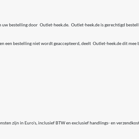
n uw bestelling door Outlet-heek.de. Outlet-heek.de is gerechtigd beste
dien een bestelling niet wordt geaccepteerd, deelt Outlet-heek.de dit mee
en zijn in Euro's, inclusief BTW en exclusief handlings- en verzendkoste