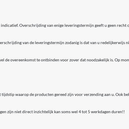
indicatief. Overschrijding van enige leveringstermijn geeft u geen recht
rschrijding van de leveringstermijn zodanig is dat van u redelijkerwijs n
 wel de overeenkomst te ontbinden voor zover dat noodzakelijk is. Op mom
 tijdstip waarop de producten gereed zijn voor verzending aan u. Ook bela
gen zijn niet direct inzichtelijk kan soms wel 4 tot 5 werkdagen duren!!