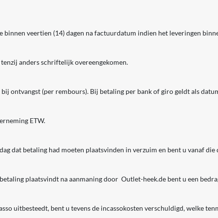
e binnen veertien (14) dagen na factuurdatum indien het leveringen binn
 tenzij anders schriftelijk overeengekomen.
bij ontvangst (per rembours). Bij betaling per bank of giro geldt als dat
derneming ETW.
 dag dat betaling had moeten plaatsvinden in verzuim en bent u vanaf die
etaling plaatsvindt na aanmaning door Outlet-heek.de bent u een bedrag 
sso uitbesteedt, bent u tevens de incassokosten verschuldigd, welke tenm