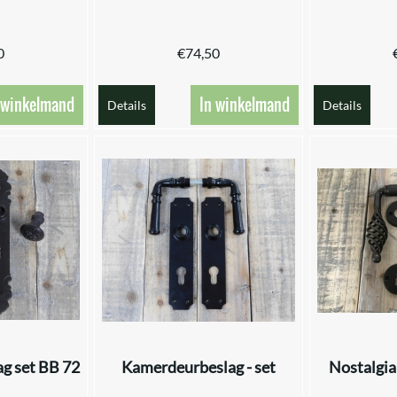
0
€
74,50
 winkelmand
In winkelmand
Details
Details
g set BB 72
Kamerdeurbeslag - set
Nostalgia