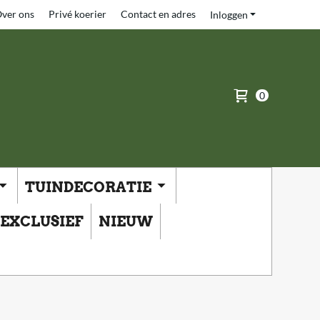
ver ons
Privé koerier
Contact en adres
Inloggen
0
TUINDECORATIE
EXCLUSIEF
NIEUW