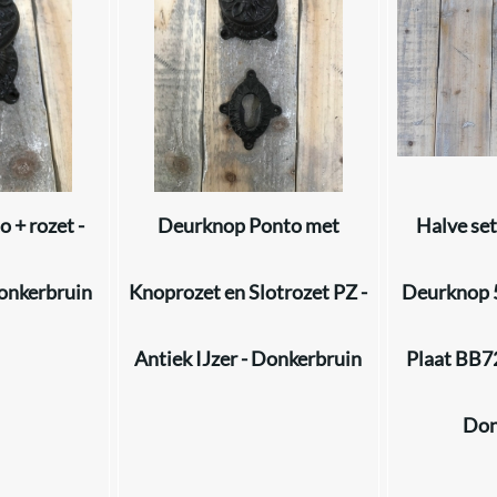
 + rozet -
Deurknop Ponto met
Halve set
Donkerbruin
Knoprozet en Slotrozet PZ -
Deurknop 
Antiek IJzer - Donkerbruin
Plaat BB72
Don