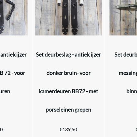
antiek ijzer
Set deurbeslag - antiek ijzer
Set deurb
B 72 - voor
donker bruin- voor
messing
uren
kamerdeuren BB72 - met
bin
porseleinen grepen
50
€
139,50