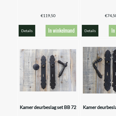
€
119,50
€
74,5
In winkelmand
In
Details
Details
Kamer deurbeslag set BB 72
Kamer deurbesla