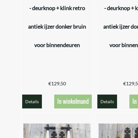
- deurknop + klink retro
- deurknop + k
antiek ijzer donker bruin
antiek ijzer do
voor binnendeuren
voor binne
€
129,50
€
129,
In winkelmand
In
Details
Details