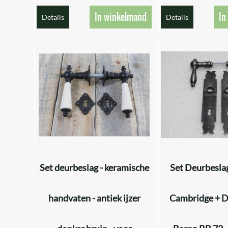
In winkelmand
In
Details
Details
Set deurbeslag - keramische
Set Deurbeslag
handvaten - antiek ijzer
Cambridge + D