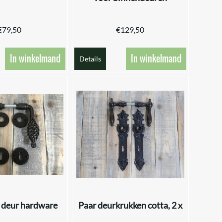
€
79,50
€
129,50
In winkelmand
In winkelmand
Details
 deur hardware
Paar deurkrukken cotta, 2 x