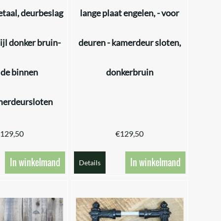
taal, deurbeslag
lange plaat engelen, - voor
tijl donker bruin-
deuren - kamerdeur sloten,
 de binnen
donkerbruin
merdeursloten
129,50
€
129,50
In winkelmand
In winkelmand
Details