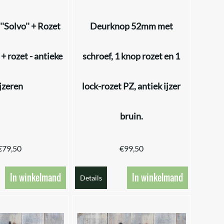
'Solvo'' + Rozet
Deurknop 52mm met
 rozet - antieke
schroef, 1 knop rozet en 1
ijzeren
lock-rozet PZ, antiek ijzer
bruin.
€
79,50
€
99,50
In winkelmand
In winkelmand
Details