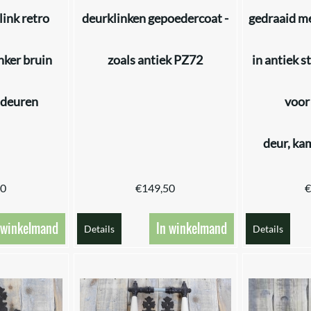
link retro
deurklinken gepoedercoat -
gedraaid me
nker bruin
zoals antiek PZ72
in antiek s
ndeuren
voor
deur, ka
50
€
149,50
€
 winkelmand
In winkelmand
Details
Details