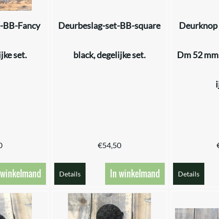
t-BB-Fancy
Deurbeslag-set-BB-square
Deurknop '
jke set.
black, degelijke set.
Dm 52 mm +
0
€
54,50
 winkelmand
In winkelmand
Details
Details