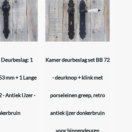
 Deurbeslag: 1
Kamer deurbeslag set BB 72
53 mm + 1 Lange
- deurknop + klink met
 - Antiek IJzer -
porseleinen greep, retro
kerbruin
antiek ijzer donkerbruin
voor binnendeuren