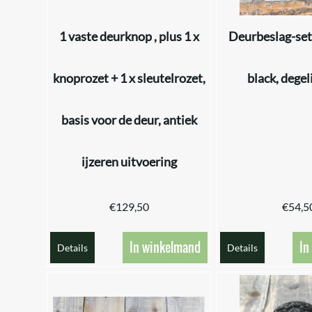
1 vaste deurknop , plus 1 x
Deurbeslag-se
knoprozet + 1 x sleutelrozet,
black, degeli
basis voor de deur, antiek
ijzeren uitvoering
€
129,50
€
54,5
In winkelmand
In
Details
Details