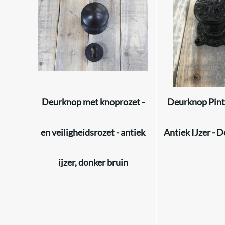
Deurknop met knoprozet -
Deurknop Pinto
en veiligheidsrozet - antiek
Antiek IJzer - 
ijzer, donker bruin