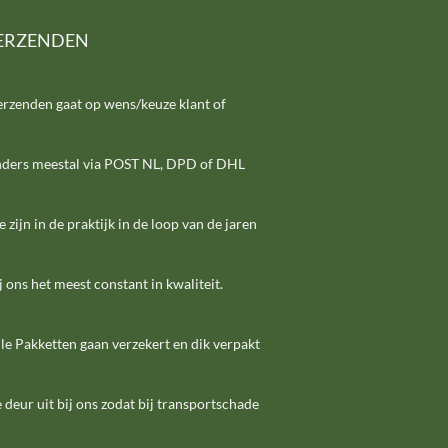
ERZENDEN
erzenden gaat op wens/keuze klant of
nders meestal via POST NL, DPD of DHL
e zijn in de praktijk in de loop van de jaren
j ons het meest constant in kwaliteit.
le Pakketten gaan verzekert en dik verpakt
 deur uit bij ons zodat bij transportschade