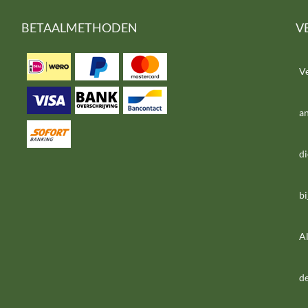
BETAALMETHODEN
V
V
a
di
bi
Al
de