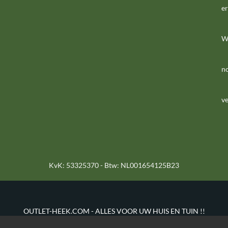
er
We
n
ve
KvK: 53325370 - Btw: NL001654125B23
OUTLET-HEEK.COM - ALLES VOOR UW HUIS EN TUIN !!