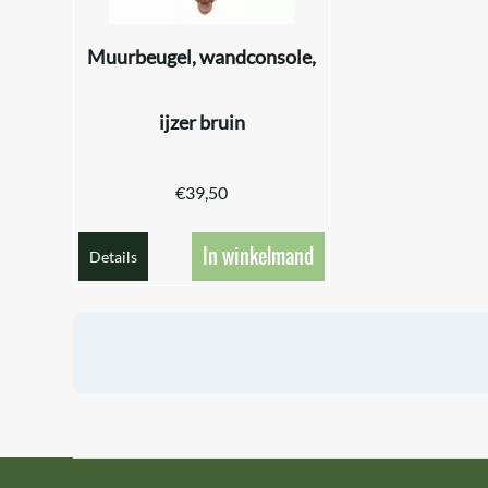
Muurbeugel, wandconsole,
ijzer bruin
€
39,50
In winkelmand
Details