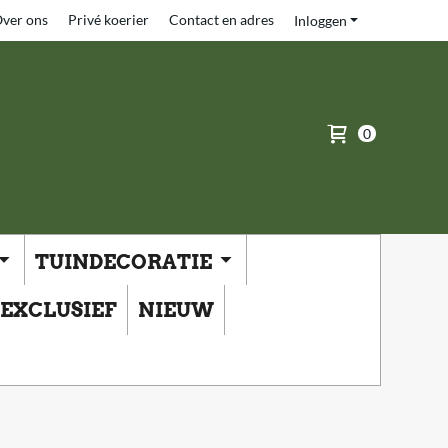
ver ons
Privé koerier
Contact en adres
Inloggen
0
TUINDECORATIE
EXCLUSIEF
NIEUW