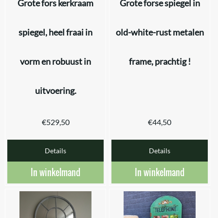
Grote fors kerkraam
Grote forse spiegel in
spiegel, heel fraai in
old-white-rust metalen
vorm en robuust in
frame, prachtig !
uitvoering.
€
529,50
€
44,50
Details
Details
In winkelmand
In winkelmand