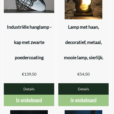
Industriële hanglamp -
Lamp met haan,
kap met zwarte
decoratief, metaal,
poedercoating
mooie lamp, sierlijk.
€
139,50
€
54,50
Details
Details
In winkelmand
In winkelmand