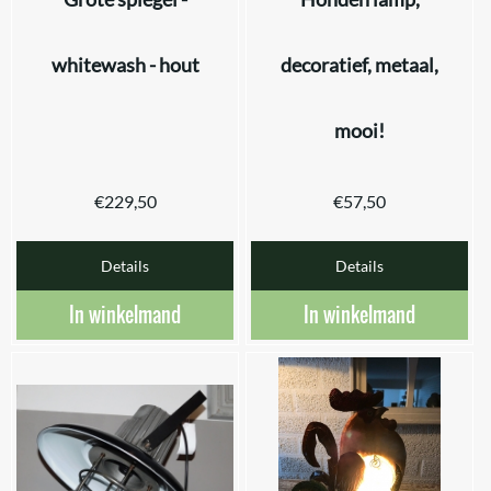
whitewash - hout
decoratief, metaal,
mooi!
€
229,50
€
57,50
Details
Details
In winkelmand
In winkelmand