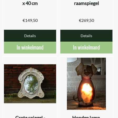
x 40 cm
raamspiegel
€
149,50
€
269,50
Details
Details
In winkelmand
In winkelmand
Grote spiegel -
Honden lamp,