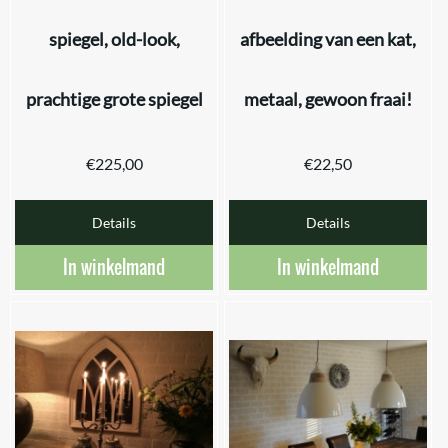
spiegel, old-look,
afbeelding van een kat,
prachtige grote spiegel
metaal, gewoon fraai!
€
225,00
€
22,50
Details
Details
In winkelmand
In winkelmand