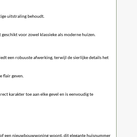
tige uitstraling behoudt.
 geschikt voor zowel klassieke als moderne huizen.
iedt een robuuste afwerking, terwijl de sierlijke details het
e flair geven.
ect karakter toe aan elke gevel en is eenvoudig te
nd of een nieuwbouwwoning woont, dit elegante huisnummer