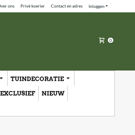
ver ons
Privé koerier
Contact en adres
Inloggen
0
TUINDECORATIE
EXCLUSIEF
NIEUW