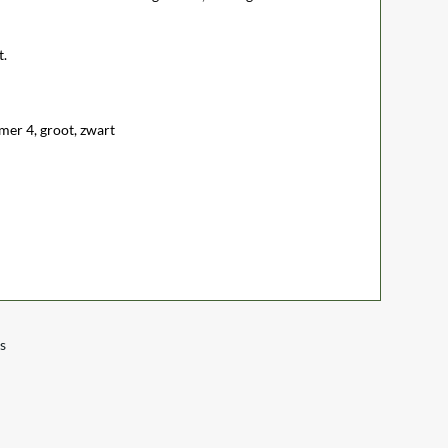
t.
er 4, groot, zwart
s