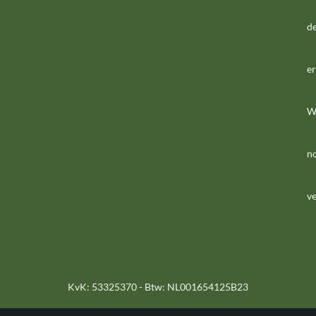
de
er
We
n
ve
KvK: 53325370 - Btw: NL001654125B23