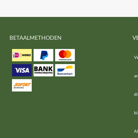
BETAALMETHODEN
V
V
a
di
bi
Al