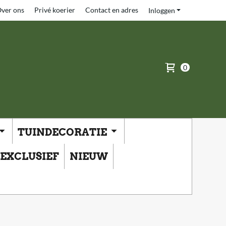
ver ons
Privé koerier
Contact en adres
Inloggen
0
TUINDECORATIE
EXCLUSIEF
NIEUW