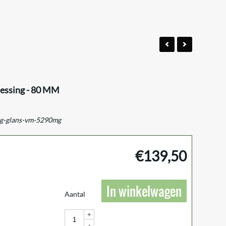
essing - 80 MM
ng-glans-vm-5290mg
€
139,50
In winkelwagen
Aantal
+
-