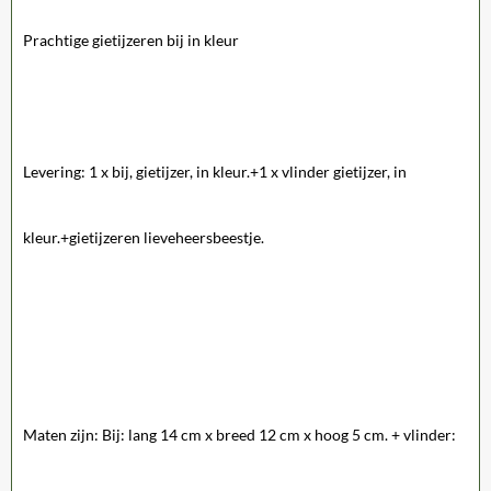
Prachtige gietijzeren bij in kleur
Levering: 1 x bij, gietijzer, in kleur.+1 x vlinder gietijzer, in
kleur.+gietijzeren lieveheersbeestje.
Maten zijn: Bij: lang 14 cm x breed 12 cm x hoog 5 cm. + vlinder: